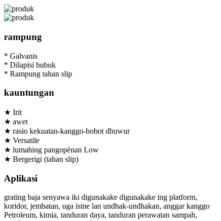
rampung
* Galvanis
* Dilapisi bubuk
* Rampung tahan slip
kauntungan
★ Irit
★ awet
★ rasio kekuatan-kanggo-bobot dhuwur
★ Versatile
★ lumahing pangopènan Low
★ Bergerigi (tahan slip)
Aplikasi
grating baja senyawa iki digunakake digunakake ing platform,
koridor, jembatan, uga isine lan undhak-undhakan, anggar kanggo
Petroleum, kimia, tanduran daya, tanduran perawatan sampah,