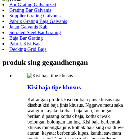
Bar Grating Galvanized
Grating Bar Galvanis
Supplier Grating Galvanis
Pabrik Grating Baja Galvanis
Jalan Galvanis Kab
Serrated Steel Bar Grating
Baja Bar Grating
Pabrik Kisi Baja
Decking Grid Baja
produk sing gegandhengan
Kisi baja tipe khusus
Katrangan produk kisi bar baja jinis khusus uga
disebut kisi baja jinis khusus. Nggawe metu saka
wangun kayata: kothak baja rana, bolongan
berlian dipasang kothak baja, kothak iwak
bolongan bolongan lan ing. Kisi baja berbentuk
khusus minangka jinis kothak baja sing ora duwe
aturan, kayata: berbentuk kipas, kanthi sawetara
bunder, ilang Angle, trapezoid sawise nglereni,