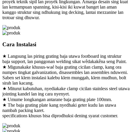
proyèk teknik sipil lan proyèk lingkungan. Amarga desain sing kuat
lan kemampuan spanning, kisi-kisi iki kuwat banget lan aman
kanggo struktur sing ndhukung ing decking, lantai mezzanine lan
trotoar sing dhuwur.
Cara Instalasi
★ Langsung las piring grating baja utawa footboard ing struktur
baja support, lan panggonan welding sikat wêdakakêna seng Paint.
★ Migunakake khusus-waé baja grating cicilan clamp, kang ora
numpes tingkat galvanization, disassembles lan assembles nduweni.
Saben set klem instalasi kalebu klem munggah, klem mudhun, bolt
sirah lan kacang.
★ Miturut kabutuhan, nyediakake clamp cicilan stainless steel utawa
jointing kandel lan ing cara nyenyet.
★ Umume longkangan antarane baja grating plate 100mm.
★ The baja grating plate kang nyedhaki geter kudu las utawa
nambah packing karet.
specifications khusus bisa diprodhuksi dening syarat customer.