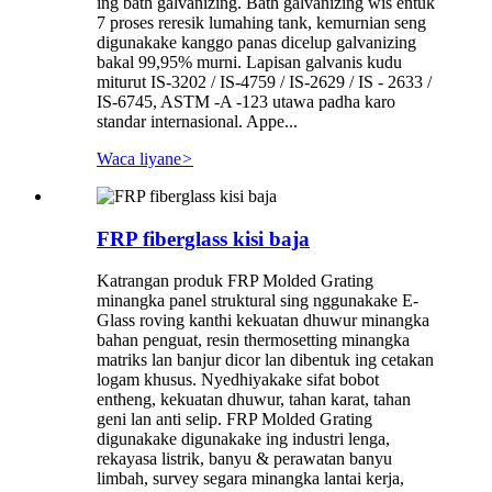
ing bath galvanizing. Bath galvanizing wis entuk
7 proses reresik lumahing tank, kemurnian seng
digunakake kanggo panas dicelup galvanizing
bakal 99,95% murni. Lapisan galvanis kudu
miturut IS-3202 / IS-4759 / IS-2629 / IS - 2633 /
IS-6745, ASTM -A -123 utawa padha karo
standar internasional. Appe...
Waca liyane
>
FRP fiberglass kisi baja
Katrangan produk FRP Molded Grating
minangka panel struktural sing nggunakake E-
Glass roving kanthi kekuatan dhuwur minangka
bahan penguat, resin thermosetting minangka
matriks lan banjur dicor lan dibentuk ing cetakan
logam khusus. Nyedhiyakake sifat bobot
entheng, kekuatan dhuwur, tahan karat, tahan
geni lan anti selip. FRP Molded Grating
digunakake digunakake ing industri lenga,
rekayasa listrik, banyu & perawatan banyu
limbah, survey segara minangka lantai kerja,