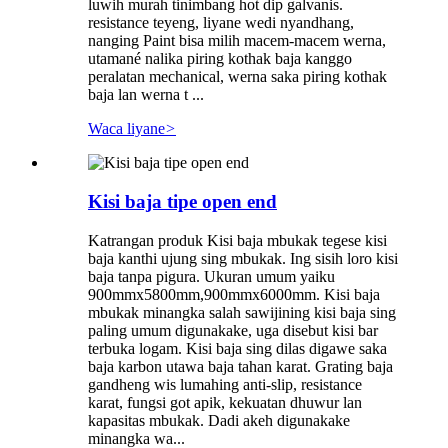
luwih murah tinimbang hot dip galvanis.
resistance teyeng, liyane wedi nyandhang,
nanging Paint bisa milih macem-macem werna,
utamané nalika piring kothak baja kanggo
peralatan mechanical, werna saka piring kothak
baja lan werna t ...
Waca liyane
>
Kisi baja tipe open end
Katrangan produk Kisi baja mbukak tegese kisi
baja kanthi ujung sing mbukak. Ing sisih loro kisi
baja tanpa pigura. Ukuran umum yaiku
900mmx5800mm,900mmx6000mm. Kisi baja
mbukak minangka salah sawijining kisi baja sing
paling umum digunakake, uga disebut kisi bar
terbuka logam. Kisi baja sing dilas digawe saka
baja karbon utawa baja tahan karat. Grating baja
gandheng wis lumahing anti-slip, resistance
karat, fungsi got apik, kekuatan dhuwur lan
kapasitas mbukak. Dadi akeh digunakake
minangka wa...