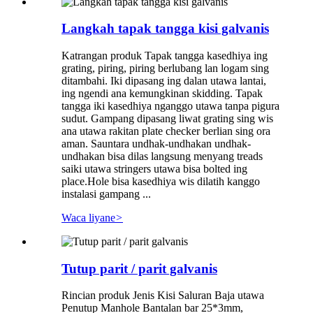
Langkah tapak tangga kisi galvanis
Katrangan produk Tapak tangga kasedhiya ing
grating, piring, piring berlubang lan logam sing
ditambahi. Iki dipasang ing dalan utawa lantai,
ing ngendi ana kemungkinan skidding. Tapak
tangga iki kasedhiya nganggo utawa tanpa pigura
sudut. Gampang dipasang liwat grating sing wis
ana utawa rakitan plate checker berlian sing ora
aman. Sauntara undhak-undhakan undhak-
undhakan bisa dilas langsung menyang treads
saiki utawa stringers utawa bisa bolted ing
place.Hole bisa kasedhiya wis dilatih kanggo
instalasi gampang ...
Waca liyane
>
Tutup parit / parit galvanis
Rincian produk Jenis Kisi Saluran Baja utawa
Penutup Manhole Bantalan bar 25*3mm,