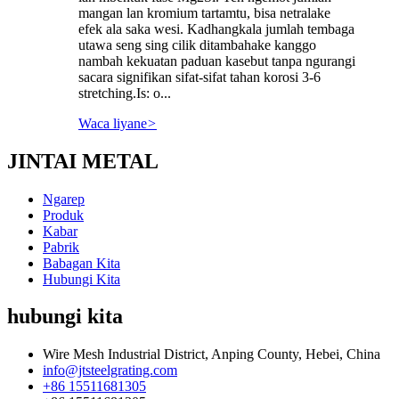
mangan lan kromium tartamtu, bisa netralake
efek ala saka wesi. Kadhangkala jumlah tembaga
utawa seng sing cilik ditambahake kanggo
nambah kekuatan paduan kasebut tanpa ngurangi
sacara signifikan sifat-sifat tahan korosi 3-6
stretching.Is: o...
Waca liyane
>
JINTAI METAL
Ngarep
Produk
Kabar
Pabrik
Babagan Kita
Hubungi Kita
hubungi kita
Wire Mesh Industrial District, Anping County, Hebei, China
info@jtsteelgrating.com
+86 15511681305