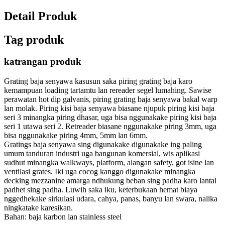
Detail Produk
Tag produk
katrangan produk
Grating baja senyawa kasusun saka piring grating baja karo
kemampuan loading tartamtu lan rereader segel lumahing. Sawise
perawatan hot dip galvanis, piring grating baja senyawa bakal warp
lan molak. Piring kisi baja senyawa biasane njupuk piring kisi baja
seri 3 minangka piring dhasar, uga bisa nggunakake piring kisi baja
seri 1 utawa seri 2. Retreader biasane nggunakake piring 3mm, uga
bisa nggunakake piring 4mm, 5mm lan 6mm.
Gratings baja senyawa sing digunakake digunakake ing paling
umum tanduran industri uga bangunan komersial, wis aplikasi
sudhut minangka walkways, platform, alangan safety, got isine lan
ventilasi grates. Iki uga cocog kanggo digunakake minangka
decking mezzanine amarga ndhukung beban sing padha karo lantai
padhet sing padha. Luwih saka iku, keterbukaan hemat biaya
nggedhekake sirkulasi udara, cahya, panas, banyu lan swara, nalika
ningkatake karesikan.
Bahan: baja karbon lan stainless steel