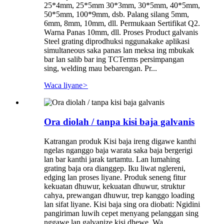
25*4mm, 25*5mm 30*3mm, 30*5mm, 40*5mm,
50*5mm, 100*9mm, dsb. Palang silang 5mm,
6mm, 8mm, 10mm, dll. Permukaan Sertifikat Q2.
Warna Panas 10mm, dll. Proses Product galvanis
Steel grating diprodhuksi nggunakake aplikasi
simultaneous saka panas lan meksa ing mbukak
bar lan salib bar ing TCTerms persimpangan
sing, welding mau bebarengan. Pr...
Waca liyane
>
Ora diolah / tanpa kisi baja galvanis
Katrangan produk Kisi baja ireng digawe kanthi
ngelas nganggo baja warata saka baja bergerigi
lan bar kanthi jarak tartamtu. Lan lumahing
grating baja ora dianggep. Iku liwat nglereni,
edging lan proses liyane. Produk seneng fitur
kekuatan dhuwur, kekuatan dhuwur, struktur
cahya, prewangan dhuwur, trep kanggo loading
lan sifat liyane. Kisi baja sing ora diobati: Ngidini
pangiriman luwih cepet menyang pelanggan sing
nggawe lan galvanize kisi dhewe. Wa...