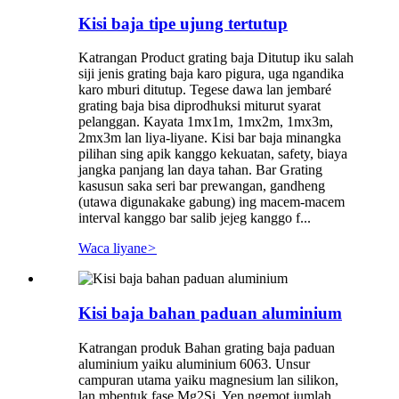
Kisi baja tipe ujung tertutup
Katrangan Product grating baja Ditutup iku salah
siji jenis grating baja karo pigura, uga ngandika
karo mburi ditutup. Tegese dawa lan jembaré
grating baja bisa diprodhuksi miturut syarat
pelanggan. Kayata 1mx1m, 1mx2m, 1mx3m,
2mx3m lan liya-liyane. Kisi bar baja minangka
pilihan sing apik kanggo kekuatan, safety, biaya
jangka panjang lan daya tahan. Bar Grating
kasusun saka seri bar prewangan, gandheng
(utawa digunakake gabung) ing macem-macem
interval kanggo bar salib jejeg kanggo f...
Waca liyane
>
Kisi baja bahan paduan aluminium
Katrangan produk Bahan grating baja paduan
aluminium yaiku aluminium 6063. Unsur
campuran utama yaiku magnesium lan silikon,
lan mbentuk fase Mg2Si. Yen ngemot jumlah