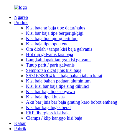
Ngarep
Produk
Kisi batang baja tipe datar/halus
Kisi bar baja tipe bergerigi/gigi
Kisi baja tipe ujung tertutup
Kisi baja tipe open end
Ora diolah / tanpa kisi baja galvanis
Hot dip galvanis kisi baja
Langkah tapak tangga kisi galvanis
Tutup parit / parit galvanis
Semprotan dicat jinis kisi baja
SS316/SS304 kisi baja bahan tahan karat
Kisi baja bahan paduan aluminium
Kisi-kisi bar baja tipe sing dikunci
Kisi bar baja tipe senyawa
Kisi baja tipe khusus
Aku bar jinis bar baja grating karo bobot entheng
Kisi bar baja tugas berat
FRP fiberglass kisi baja
Clamps / klip kanggo kisi baja
Kabar
Pabrik