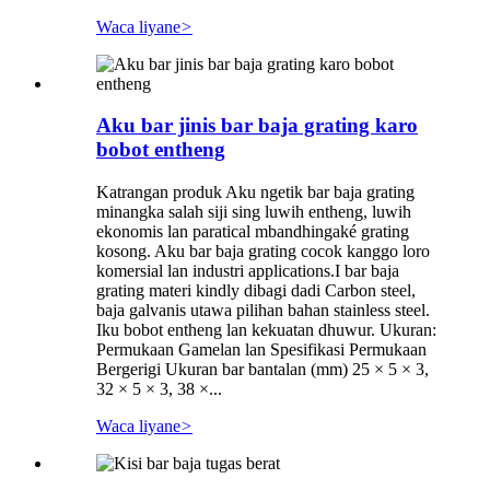
Waca liyane
>
Aku bar jinis bar baja grating karo
bobot entheng
Katrangan produk Aku ngetik bar baja grating
minangka salah siji sing luwih entheng, luwih
ekonomis lan paratical mbandhingaké grating
kosong. Aku bar baja grating cocok kanggo loro
komersial lan industri applications.I bar baja
grating materi kindly dibagi dadi Carbon steel,
baja galvanis utawa pilihan bahan stainless steel.
Iku bobot entheng lan kekuatan dhuwur. Ukuran:
Permukaan Gamelan lan Spesifikasi Permukaan
Bergerigi Ukuran bar bantalan (mm) 25 × 5 × 3,
32 × 5 × 3, 38 ×...
Waca liyane
>