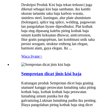
Deskripsi Produk Kisi baja tekan terkunci juga
dikenal sebagai kisi baja sambatan. iku kanthi
ukuran tartamtu saka baja karbon warata,
stainless steel, kuningan, alur plate aluminium
(bolongan), splice ing splice, welding, pagawean
lan pangolahan liyane diprodhuksi. Plat kothak
baja sing dipasang kalebu piring kothak baja
umum kanthi kekuatan dhuwur, anticorrosion,
fitur gratis pangopènan, lan kombinasi unik saka
presisi seragam, struktur entheng lan elegan,
harmoni alam, gaya elegan. Iki ...
Waca liyane
>
Semprotan dicat jinis kisi baja
Katrangan produk Semprotan dicet baja grating
utamané kanggo perawatan lumahing saka piring
kothak baja, kothak kothak baja perawatan
lumahing umum punika hot dip
galvanizing.Lukisan lumahing padha iku penting.
Biaya pangolahan piring kothak baja sing dicet