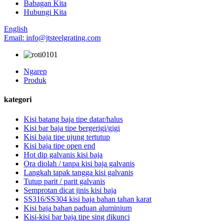
Babagan Kita
Hubungi Kita
English
Email: info@jtsteelgrating.com
Ngarep
Produk
kategori
Kisi batang baja tipe datar/halus
Kisi bar baja tipe bergerigi/gigi
Kisi baja tipe ujung tertutup
Kisi baja tipe open end
Hot dip galvanis kisi baja
Ora diolah / tanpa kisi baja galvanis
Langkah tapak tangga kisi galvanis
Tutup parit / parit galvanis
Semprotan dicat jinis kisi baja
SS316/SS304 kisi baja bahan tahan karat
Kisi baja bahan paduan aluminium
Kisi-kisi bar baja tipe sing dikunci