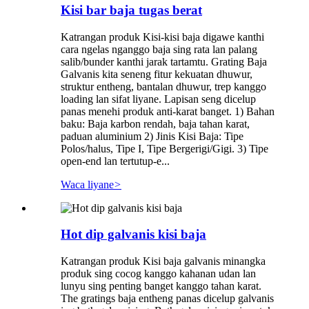
Kisi bar baja tugas berat
Katrangan produk Kisi-kisi baja digawe kanthi
cara ngelas nganggo baja sing rata lan palang
salib/bunder kanthi jarak tartamtu. Grating Baja
Galvanis kita seneng fitur kekuatan dhuwur,
struktur entheng, bantalan dhuwur, trep kanggo
loading lan sifat liyane. Lapisan seng dicelup
panas menehi produk anti-karat banget. 1) Bahan
baku: Baja karbon rendah, baja tahan karat,
paduan aluminium 2) Jinis Kisi Baja: Tipe
Polos/halus, Tipe I, Tipe Bergerigi/Gigi. 3) Tipe
open-end lan tertutup-e...
Waca liyane
>
Hot dip galvanis kisi baja
Katrangan produk Kisi baja galvanis minangka
produk sing cocog kanggo kahanan udan lan
lunyu sing penting banget kanggo tahan karat.
The gratings baja entheng panas dicelup galvanis