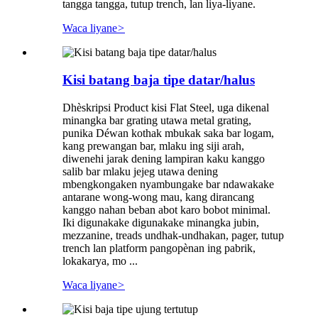
tangga tangga, tutup trench, lan liya-liyane.
Waca liyane
>
Kisi batang baja tipe datar/halus
Dhèskripsi Product kisi Flat Steel, uga dikenal
minangka bar grating utawa metal grating,
punika Déwan kothak mbukak saka bar logam,
kang prewangan bar, mlaku ing siji arah,
diwenehi jarak dening lampiran kaku kanggo
salib bar mlaku jejeg utawa dening
mbengkongaken nyambungake bar ndawakake
antarane wong-wong mau, kang dirancang
kanggo nahan beban abot karo bobot minimal.
Iki digunakake digunakake minangka jubin,
mezzanine, treads undhak-undhakan, pager, tutup
trench lan platform pangopènan ing pabrik,
lokakarya, mo ...
Waca liyane
>