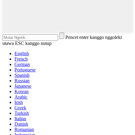
Pencet enter kanggo nggoleki
utawa ESC kanggo nutup
English
French
German
Portuguese
Spanish
Russian
Japanese
Korean
Arabic
Irish
Greek
Turkish
Italian
Danish
Romanian
Indonesian