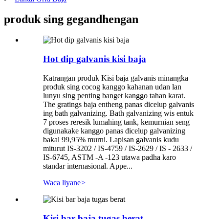
produk sing gegandhengan
Hot dip galvanis kisi baja
Katrangan produk Kisi baja galvanis minangka
produk sing cocog kanggo kahanan udan lan
lunyu sing penting banget kanggo tahan karat.
The gratings baja entheng panas dicelup galvanis
ing bath galvanizing. Bath galvanizing wis entuk
7 proses reresik lumahing tank, kemurnian seng
digunakake kanggo panas dicelup galvanizing
bakal 99,95% murni. Lapisan galvanis kudu
miturut IS-3202 / IS-4759 / IS-2629 / IS - 2633 /
IS-6745, ASTM -A -123 utawa padha karo
standar internasional. Appe...
Waca liyane
>
Kisi bar baja tugas berat