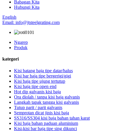
Babagan Kita
Hubungi Kita
English
Email: info@jtsteelgrating.com
Ngarep
Produk
kategori
Kisi batang baja tipe datar/halus
Kisi bar baja tipe bergerigi/gigi
Kisi baja tipe ujung tertutup
Kisi baja tipe open end
Hot dip galvanis kisi baja
Ora diolah / tanpa kisi baja galvanis
Langkah tapak tangga kisi galvanis
Tutup parit / parit galvanis
Semprotan dicat jinis kisi baja
SS316/SS304 kisi baja bahan tahan karat
Kisi baja bahan paduan aluminium
Kisi-kisi bar baja tipe sing dikunci