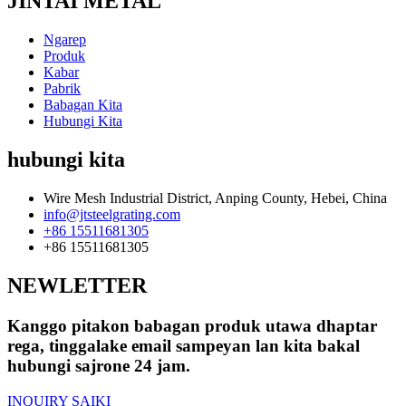
JINTAI METAL
Ngarep
Produk
Kabar
Pabrik
Babagan Kita
Hubungi Kita
hubungi kita
Wire Mesh Industrial District, Anping County, Hebei, China
info@jtsteelgrating.com
+86 15511681305
+86 15511681305
NEWLETTER
Kanggo pitakon babagan produk utawa dhaptar
rega, tinggalake email sampeyan lan kita bakal
hubungi sajrone 24 jam.
INQUIRY SAIKI