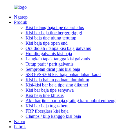
Ngarep
Produk
Kisi batang baja tipe datar/halus
Kisi bar baja tipe bergerigi/gigi
Kisi baja tipe ujung tertutup
Kisi baja tipe open end
Ora diolah / tanpa kisi baja galvanis
Hot dip galvanis kisi baja
Langkah tapak tangga kisi galvanis
Tutup parit / parit galvanis
Semprotan dicat jinis kisi baja
SS316/SS304 kisi baja bahan tahan karat
Kisi baja bahan paduan aluminium
Kisi-kisi bar baja tipe sing dikunci
Kisi bar baja tipe senyawa
Kisi baja tipe khusus
Aku bar jinis bar baja grating karo bobot entheng
Kisi bar baja tugas berat
FRP fiberglass kisi baja
Clamps / klip kanggo kisi baja
Kabar
Pabrik