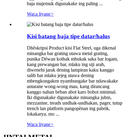
baja majemuk digunakake ing paling ...
Waca liyane
>
Kisi batang baja tipe datar/halus
Dhèskripsi Product kisi Flat Steel, uga dikenal
minangka bar grating utawa metal grating,
punika Déwan kothak mbukak saka bar logam,
kang prewangan bar, mlaku ing siji arah,
diwenehi jarak dening lampiran kaku kanggo
salib bar mlaku jejeg utawa dening
mbengkongaken nyambungake bar ndawakake
antarane wong-wong mau, kang dirancang
kanggo nahan beban abot karo bobot minimal.
Iki digunakake digunakake minangka jubin,
mezzanine, treads undhak-undhakan, pager, tutup
trench lan platform pangopènan ing pabrik,
lokakarya, mo ...
Waca liyane
>