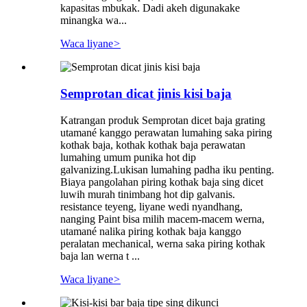
kapasitas mbukak. Dadi akeh digunakake
minangka wa...
Waca liyane
>
Semprotan dicat jinis kisi baja
Katrangan produk Semprotan dicet baja grating
utamané kanggo perawatan lumahing saka piring
kothak baja, kothak kothak baja perawatan
lumahing umum punika hot dip
galvanizing.Lukisan lumahing padha iku penting.
Biaya pangolahan piring kothak baja sing dicet
luwih murah tinimbang hot dip galvanis.
resistance teyeng, liyane wedi nyandhang,
nanging Paint bisa milih macem-macem werna,
utamané nalika piring kothak baja kanggo
peralatan mechanical, werna saka piring kothak
baja lan werna t ...
Waca liyane
>