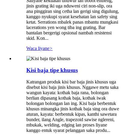
Saliyane kekuatan dhuwur lan bobot entheng,
jinis grating iki uga nduweni ciri non-slip, ora
ana pinggiran sing cetha lan gerigi sing digulung,
kanggo nyukupi syarat kesehatan lan safety sing
ketat. Serrations mbalek panas mbantu mungkasi
lacerations yen wong tiba ing grating. Bar
bantalan bergerigi opsional nambah resistensi
skid. Kon...
Waca liyane
>
Kisi baja tipe khusus
Katrangan produk kisi bar baja jinis khusus uga
disebut kisi baja jinis khusus. Nggawe metu saka
wangun kayata: kothak baja rana, bolongan
berlian dipasang kothak baja, kothak iwak
bolongan bolongan lan ing. Kisi baja berbentuk
khusus minangka jinis kothak baja sing ora duwe
aturan, kayata: berbentuk kipas, kanthi sawetara
bunder, ilang Angle, trapezoid sawise nglereni,
mbukak, welding, edging lan proses liyane
kanggo entuk syarat pelanggan saka produ...