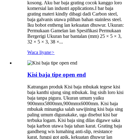
kosong. Aku bar baja grating cocok kanggo loro
komersial lan industri applications.I bar baja
grating materi kindly dibagi dadi Carbon steel,
baja galvanis utawa pilihan bahan stainless steel.
Iku bobot entheng lan kekuatan dhuwur. Ukuran:
Permukaan Gamelan lan Spesifikasi Permukaan
Bergerigi Ukuran bar bantalan (mm) 25 × 5 × 3,
32 × 5 × 3, 38 ×...
Waca liyane
>
Kisi baja tipe open end
Katrangan produk Kisi baja mbukak tegese kisi
baja kanthi ujung sing mbukak. Ing sisih loro kisi
baja tanpa pigura. Ukuran umum yaiku
900mmx5800mm,900mmx6000mm. Kisi baja
mbukak minangka salah sawijining kisi baja sing
paling umum digunakake, uga disebut kisi bar
terbuka logam. Kisi baja sing dilas digawe saka
baja karbon utawa baja tahan karat. Grating baja
gandheng wis lumahing anti-slip, resistance
karat, fungsi got apik, kekuatan dhuwur lan