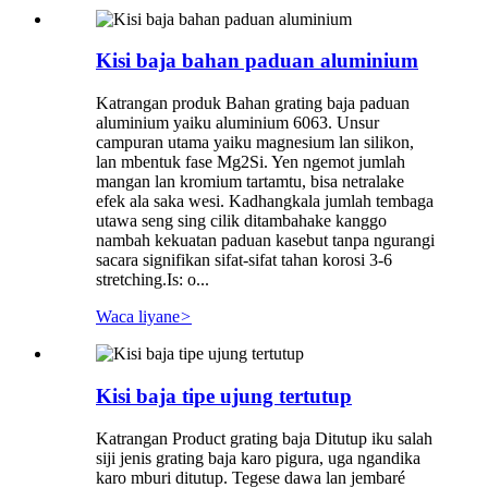
Kisi baja bahan paduan aluminium
Katrangan produk Bahan grating baja paduan
aluminium yaiku aluminium 6063. Unsur
campuran utama yaiku magnesium lan silikon,
lan mbentuk fase Mg2Si. Yen ngemot jumlah
mangan lan kromium tartamtu, bisa netralake
efek ala saka wesi. Kadhangkala jumlah tembaga
utawa seng sing cilik ditambahake kanggo
nambah kekuatan paduan kasebut tanpa ngurangi
sacara signifikan sifat-sifat tahan korosi 3-6
stretching.Is: o...
Waca liyane
>
Kisi baja tipe ujung tertutup
Katrangan Product grating baja Ditutup iku salah
siji jenis grating baja karo pigura, uga ngandika
karo mburi ditutup. Tegese dawa lan jembaré