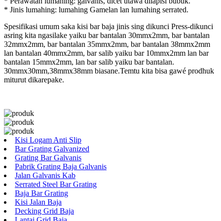
* Perawatan lumahing: galvanis, dicet utawa dilapisi bubuk.
* Jinis lumahing: lumahing Gamelan lan lumahing serrated.
Spesifikasi umum saka kisi bar baja jinis sing dikunci Press-dikunci
asring kita ngasilake yaiku bar bantalan 30mmx2mm, bar bantalan
32mmx2mm, bar bantalan 35mmx2mm, bar bantalan 38mmx2mm
lan bantalan 40mmx2mm, bar salib yaiku bar 10mmx2mm lan bar
bantalan 15mmx2mm, lan bar salib yaiku bar bantalan.
30mmx30mm,38mmx38mm biasane.Temtu kita bisa gawé prodhuk
miturut dikarepake.
Kisi Logam Anti Slip
Bar Grating Galvanized
Grating Bar Galvanis
Pabrik Grating Baja Galvanis
Jalan Galvanis Kab
Serrated Steel Bar Grating
Baja Bar Grating
Kisi Jalan Baja
Decking Grid Baja
Lantai Grid Baja