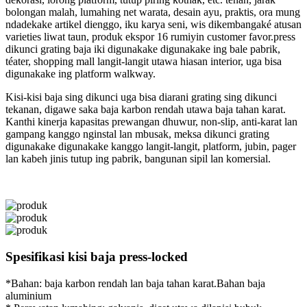
bolongan malah, lumahing net warata, desain ayu, praktis, ora mung
ndadekake artikel dienggo, iku karya seni, wis dikembangaké atusan
varieties liwat taun, produk ekspor 16 rumiyin customer favor.press
dikunci grating baja iki digunakake digunakake ing bale pabrik,
téater, shopping mall langit-langit utawa hiasan interior, uga bisa
digunakake ing platform walkway.
Kisi-kisi baja sing dikunci uga bisa diarani grating sing dikunci
tekanan, digawe saka baja karbon rendah utawa baja tahan karat.
Kanthi kinerja kapasitas prewangan dhuwur, non-slip, anti-karat lan
gampang kanggo nginstal lan mbusak, meksa dikunci grating
digunakake digunakake kanggo langit-langit, platform, jubin, pager
lan kabeh jinis tutup ing pabrik, bangunan sipil lan komersial.
Spesifikasi kisi baja press-locked
*Bahan: baja karbon rendah lan baja tahan karat.Bahan baja
aluminium