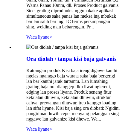
Warna Panas 10mm, dll. Proses Product galvanis
Steel grating diprodhuksi nggunakake aplikasi
simultaneous saka panas lan meksa ing mbukak
bar lan salib bar ing TCTerms persimpangan
sing, welding mau bebarengan. Pr...
Waca liyane
>
Ora diolah / tanpa kisi baja galvanis
Katrangan produk Kisi baja ireng digawe kanthi
ngelas nganggo baja warata saka baja bergerigi
lan bar kanthi jarak tartamtu. Lan lumahing
grating baja ora dianggep. Iku liwat nglereni,
edging lan proses liyane. Produk seneng fitur
kekuatan dhuwur, kekuatan dhuwur, struktur
cahya, prewangan dhuwur, trep kanggo loading
lan sifat liyane. Kisi baja sing ora diobati: Ngidini
pangiriman luwih cepet menyang pelanggan sing
nggawe lan galvanize kisi dhewe. Wa...
Waca liyane
>