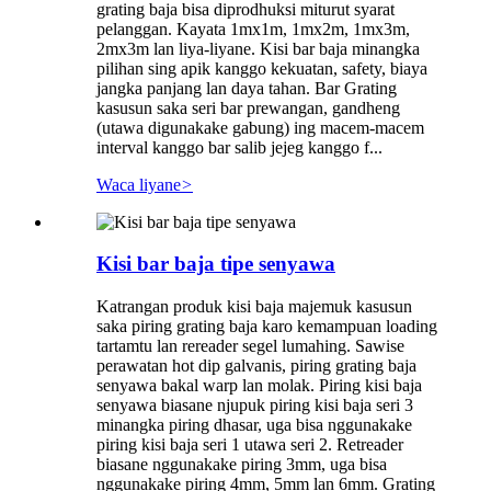
grating baja bisa diprodhuksi miturut syarat
pelanggan. Kayata 1mx1m, 1mx2m, 1mx3m,
2mx3m lan liya-liyane. Kisi bar baja minangka
pilihan sing apik kanggo kekuatan, safety, biaya
jangka panjang lan daya tahan. Bar Grating
kasusun saka seri bar prewangan, gandheng
(utawa digunakake gabung) ing macem-macem
interval kanggo bar salib jejeg kanggo f...
Waca liyane
>
Kisi bar baja tipe senyawa
Katrangan produk kisi baja majemuk kasusun
saka piring grating baja karo kemampuan loading
tartamtu lan rereader segel lumahing. Sawise
perawatan hot dip galvanis, piring grating baja
senyawa bakal warp lan molak. Piring kisi baja
senyawa biasane njupuk piring kisi baja seri 3
minangka piring dhasar, uga bisa nggunakake
piring kisi baja seri 1 utawa seri 2. Retreader
biasane nggunakake piring 3mm, uga bisa
nggunakake piring 4mm, 5mm lan 6mm. Grating