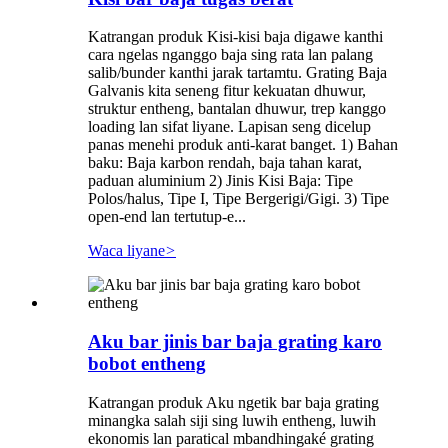
Katrangan produk Kisi-kisi baja digawe kanthi
cara ngelas nganggo baja sing rata lan palang
salib/bunder kanthi jarak tartamtu. Grating Baja
Galvanis kita seneng fitur kekuatan dhuwur,
struktur entheng, bantalan dhuwur, trep kanggo
loading lan sifat liyane. Lapisan seng dicelup
panas menehi produk anti-karat banget. 1) Bahan
baku: Baja karbon rendah, baja tahan karat,
paduan aluminium 2) Jinis Kisi Baja: Tipe
Polos/halus, Tipe I, Tipe Bergerigi/Gigi. 3) Tipe
open-end lan tertutup-e...
Waca liyane
>
Aku bar jinis bar baja grating karo
bobot entheng
Katrangan produk Aku ngetik bar baja grating
minangka salah siji sing luwih entheng, luwih
ekonomis lan paratical mbandhingaké grating