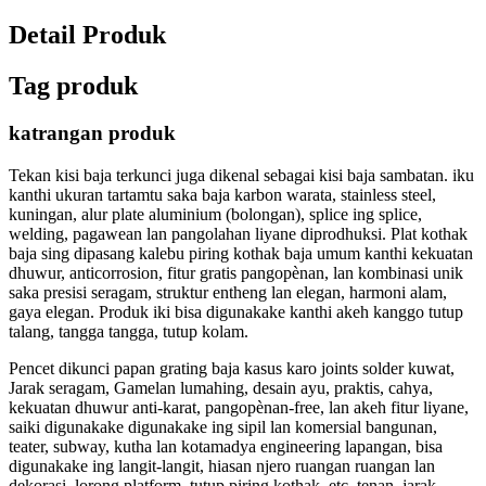
Detail Produk
Tag produk
katrangan produk
Tekan kisi baja terkunci juga dikenal sebagai kisi baja sambatan. iku
kanthi ukuran tartamtu saka baja karbon warata, stainless steel,
kuningan, alur plate aluminium (bolongan), splice ing splice,
welding, pagawean lan pangolahan liyane diprodhuksi. Plat kothak
baja sing dipasang kalebu piring kothak baja umum kanthi kekuatan
dhuwur, anticorrosion, fitur gratis pangopènan, lan kombinasi unik
saka presisi seragam, struktur entheng lan elegan, harmoni alam,
gaya elegan. Produk iki bisa digunakake kanthi akeh kanggo tutup
talang, tangga tangga, tutup kolam.
Pencet dikunci papan grating baja kasus karo joints solder kuwat,
Jarak seragam, Gamelan lumahing, desain ayu, praktis, cahya,
kekuatan dhuwur anti-karat, pangopènan-free, lan akeh fitur liyane,
saiki digunakake digunakake ing sipil lan komersial bangunan,
teater, subway, kutha lan kotamadya engineering lapangan, bisa
digunakake ing langit-langit, hiasan njero ruangan ruangan lan
dekorasi, lorong platform, tutup piring kothak, etc. tenan, jarak