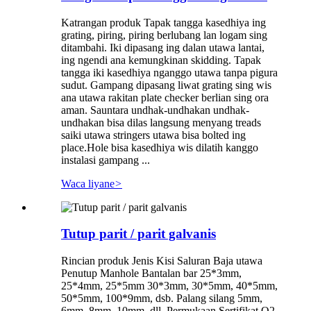
Katrangan produk Tapak tangga kasedhiya ing
grating, piring, piring berlubang lan logam sing
ditambahi. Iki dipasang ing dalan utawa lantai,
ing ngendi ana kemungkinan skidding. Tapak
tangga iki kasedhiya nganggo utawa tanpa pigura
sudut. Gampang dipasang liwat grating sing wis
ana utawa rakitan plate checker berlian sing ora
aman. Sauntara undhak-undhakan undhak-
undhakan bisa dilas langsung menyang treads
saiki utawa stringers utawa bisa bolted ing
place.Hole bisa kasedhiya wis dilatih kanggo
instalasi gampang ...
Waca liyane
>
Tutup parit / parit galvanis
Rincian produk Jenis Kisi Saluran Baja utawa
Penutup Manhole Bantalan bar 25*3mm,
25*4mm, 25*5mm 30*3mm, 30*5mm, 40*5mm,
50*5mm, 100*9mm, dsb. Palang silang 5mm,
6mm, 8mm, 10mm, dll. Permukaan Sertifikat Q2.