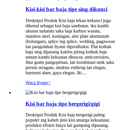
Kisi-kisi bar baja tipe sing dikunci
Deskripsi Produk Kisi baja tekan terkunci juga
dikenal sebagai kisi baja sambatan. iku kanthi
ukuran tartamtu saka baja karbon warata,
stainless steel, kuningan, alur plate aluminium
(bolongan), splice ing splice, welding, pagawean
lan pangolahan liyane diprodhuksi. Plat kothak
baja sing dipasang kalebu piring kothak baja
umum kanthi kekuatan dhuwur, anticorrosion,
fitur gratis pangopènan, lan kombinasi unik saka
presisi seragam, struktur entheng lan elegan,
harmoni alam, gaya elegan. Iki ...
Waca liyane
>
Kisi bar baja tipe bergerigi/gigi
Deskripsi Produk Kisi baja bergerigi paling
populer ing kabeh jinis kisi amarga kekuatane,
produksi efisien biaya lan gampang dipasang.