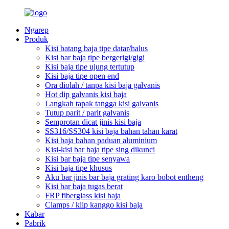
Ngarep
Produk
Kisi batang baja tipe datar/halus
Kisi bar baja tipe bergerigi/gigi
Kisi baja tipe ujung tertutup
Kisi baja tipe open end
Ora diolah / tanpa kisi baja galvanis
Hot dip galvanis kisi baja
Langkah tapak tangga kisi galvanis
Tutup parit / parit galvanis
Semprotan dicat jinis kisi baja
SS316/SS304 kisi baja bahan tahan karat
Kisi baja bahan paduan aluminium
Kisi-kisi bar baja tipe sing dikunci
Kisi bar baja tipe senyawa
Kisi baja tipe khusus
Aku bar jinis bar baja grating karo bobot entheng
Kisi bar baja tugas berat
FRP fiberglass kisi baja
Clamps / klip kanggo kisi baja
Kabar
Pabrik