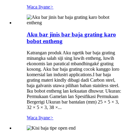
Waca liyane
>
Aku bar jinis bar baja grating karo
bobot entheng
Katrangan produk Aku ngetik bar baja grating
minangka salah siji sing luwih entheng, luwih
ekonomis lan paratical mbandhingaké grating
kosong. Aku bar baja grating cocok kanggo loro
komersial lan industri applications.I bar baja
grating materi kindly dibagi dadi Carbon steel,
baja galvanis utawa pilihan bahan stainless steel.
Iku bobot entheng lan kekuatan dhuwur. Ukuran:
Permukaan Gamelan lan Spesifikasi Permukaan
Bergerigi Ukuran bar bantalan (mm) 25 × 5 × 3,
32 × 5 × 3, 38 ×...
Waca liyane
>