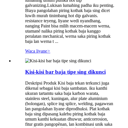
lumahing umum punika hot dip
galvanizing.Lukisan lumahing padha iku penting.
Biaya pangolahan piring kothak baja sing dicet
luwih murah tinimbang hot dip galvanis.
resistance teyeng, liyane wedi nyandhang,
nanging Paint bisa milih macem-macem werna,
utamané nalika piring kothak baja kanggo
peralatan mechanical, werna saka piring kothak
baja lan werna t ...
Waca liyane
>
Kisi-kisi bar baja tipe sing dikunci
Deskripsi Produk Kisi baja tekan terkunci juga
dikenal sebagai kisi baja sambatan. iku kanthi
ukuran tartamtu saka baja karbon warata,
stainless steel, kuningan, alur plate aluminium
(bolongan), splice ing splice, welding, pagawean
lan pangolahan liyane diprodhuksi. Plat kothak
baja sing dipasang kalebu piring kothak baja
umum kanthi kekuatan dhuwur, anticorrosion,
fitur gratis pangopènan, lan kombinasi unik saka