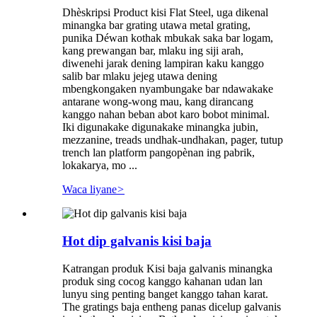
Dhèskripsi Product kisi Flat Steel, uga dikenal
minangka bar grating utawa metal grating,
punika Déwan kothak mbukak saka bar logam,
kang prewangan bar, mlaku ing siji arah,
diwenehi jarak dening lampiran kaku kanggo
salib bar mlaku jejeg utawa dening
mbengkongaken nyambungake bar ndawakake
antarane wong-wong mau, kang dirancang
kanggo nahan beban abot karo bobot minimal.
Iki digunakake digunakake minangka jubin,
mezzanine, treads undhak-undhakan, pager, tutup
trench lan platform pangopènan ing pabrik,
lokakarya, mo ...
Waca liyane
>
Hot dip galvanis kisi baja
Katrangan produk Kisi baja galvanis minangka
produk sing cocog kanggo kahanan udan lan
lunyu sing penting banget kanggo tahan karat.
The gratings baja entheng panas dicelup galvanis