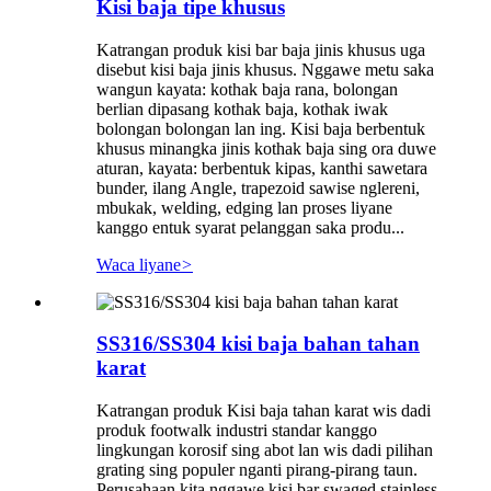
Kisi baja tipe khusus
Katrangan produk kisi bar baja jinis khusus uga
disebut kisi baja jinis khusus. Nggawe metu saka
wangun kayata: kothak baja rana, bolongan
berlian dipasang kothak baja, kothak iwak
bolongan bolongan lan ing. Kisi baja berbentuk
khusus minangka jinis kothak baja sing ora duwe
aturan, kayata: berbentuk kipas, kanthi sawetara
bunder, ilang Angle, trapezoid sawise nglereni,
mbukak, welding, edging lan proses liyane
kanggo entuk syarat pelanggan saka produ...
Waca liyane
>
SS316/SS304 kisi baja bahan tahan
karat
Katrangan produk Kisi baja tahan karat wis dadi
produk footwalk industri standar kanggo
lingkungan korosif sing abot lan wis dadi pilihan
grating sing populer nganti pirang-pirang taun.
Perusahaan kita nggawe kisi bar swaged stainless